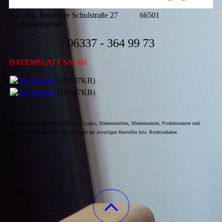
Inh. Otto Beisecker Schulstraße 27 66501
Großbundenbach
06337 - 364 99 73
DATENBLATT SA 300
SA 300.pdf
(397.07KB)
SA 300.pdf
(397.07KB)
Alle auf dieser Webseite verwendeten Logos, Markenzeichen, Markennamen, Produktnamen und
Produktabbildungen sind das Eigentum der jeweiligen Hersteller bzw. Rechtsinhaber.