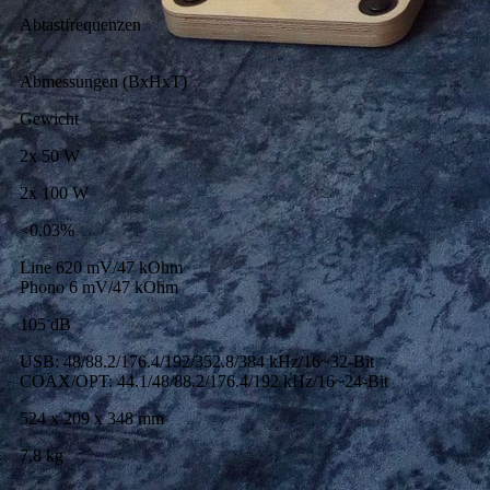
Abtastfrequenzen
Abmessungen (BxHxT)
Gewicht
2x 50 W
2x 100 W
<0.03%
Line 620 mV/47 kOhm
Phono 6 mV/47 kOhm
105 dB
USB: 48/88.2/176.4/192/352.8/384 kHz/16~32-Bit
COAX/OPT: 44.1/48/88.2/176.4/192 kHz/16~24-Bit
524 x 209 x 348 mm
7,8 kg