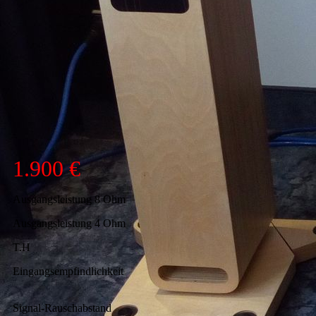
1.900 €
Ausgangsleistung 8 Ohm
Ausgangsleistung 4 Ohm
T.H
Eingangsempfindlichkeit
Signal-Rauschabstand