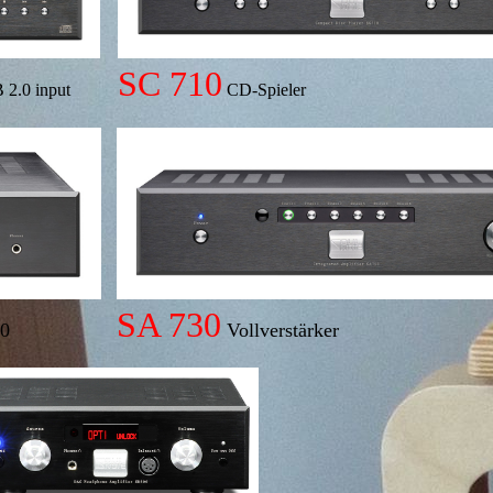
SC 710
 2.0 input
CD-Spieler
SA 730
.0
Vollverstärker