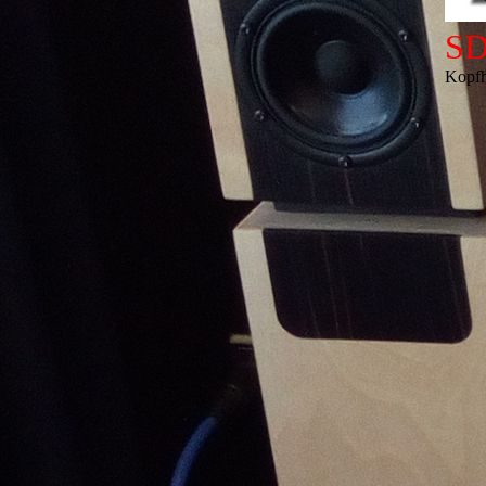
SD
Kopfh