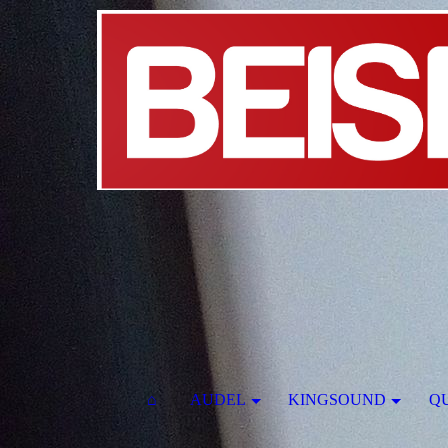
⌂
AUDEL
KINGSOUND
Q