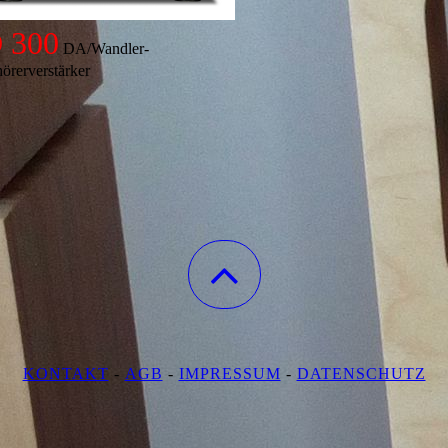
 300
DA/Wandler-
örerverstärker
KONTAKT
-
AGB
-
IMPRESSUM
-
DATENSCHUTZ