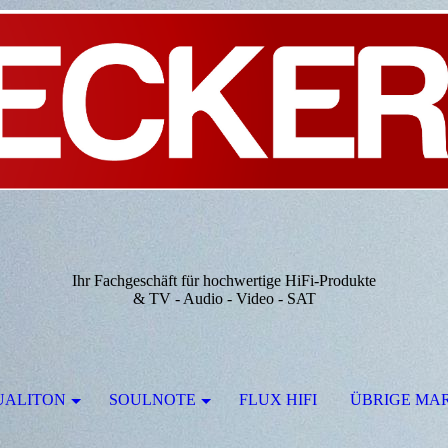
Ihr Fachgeschäft für hochwertige HiFi-Produkte
& TV - Audio - Video - SAT
UALITON
SOULNOTE
FLUX HIFI
ÜBRIGE MA