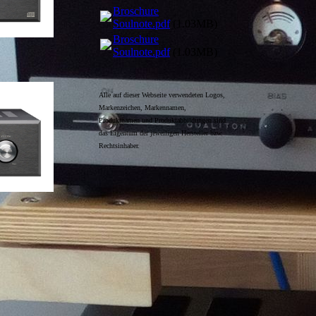
Broschure
Soulnote.pdf
(1.03MB)
Broschure
Soulnote.pdf
(1.03MB)
Alle auf dieser Webseite verwendeten Logos,
Markenzeichen, Markennamen,
Produktnamen und Produktabbildungen sind
das Eigentum der jeweiligen Hersteller bzw.
Rechtsinhaber.