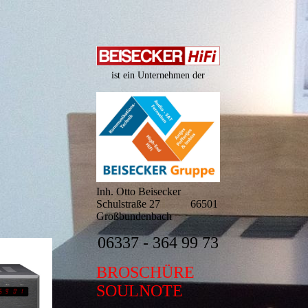
ist ein Unternehmen der
Inh. Otto Beisecker
Schulstraße 27 66501
Großbundenbach
06337 - 364 99 73
BROSCHÜRE
SOULNOTE