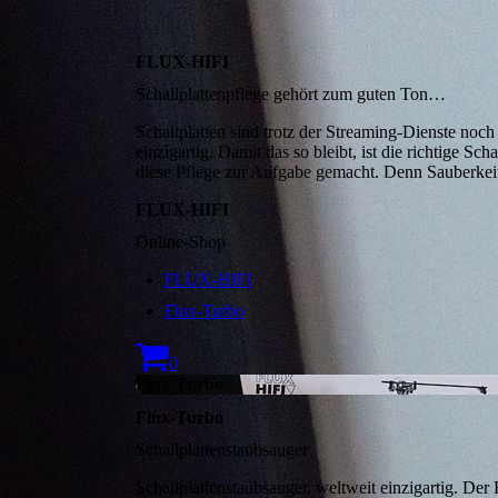
FLUX-HIFI
Schallplattenpflege gehört zum guten Ton…
Schaltplatten sind trotz der Streaming-Dienste no
einzigartig. Damit das so bleibt, ist die richtige
diese Pflege zur Aufgabe gemacht. Denn Sauberkeit
FLUX-HIFI
Online-Shop
FLUX-HIFI
Flux-Turbo
0
Flux-Turbo
Flux-Turbo
Schallplattenstaubsauger
Schallplattenstaubsauger, weltweit einzigartig. Der