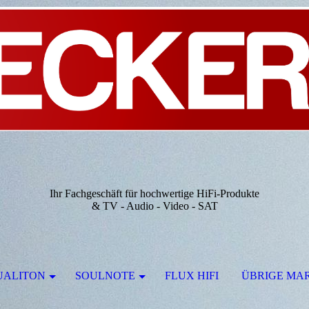
Ihr Fachgeschäft für hochwertige HiFi-Produkte
& TV - Audio - Video - SAT
UALITON
SOULNOTE
FLUX HIFI
ÜBRIGE MA