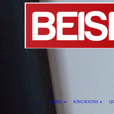
⌂
AUDEL
KINGSOUND
Q