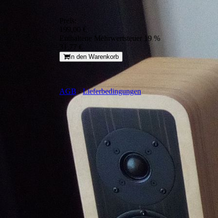
Preis:
199,00 €
Enthaltene Mehrwertsteuer 19 %
31,77 €
In den Warenkorb
AGB
-
Lieferbedingungen