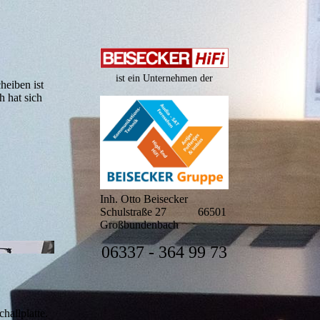
ist ein Unternehmen der
heiben ist
h hat sich
Inh. Otto Beisecker
Schulstraße 27 66501
Großbundenbach
06337 - 364 99 73
hallplatte.